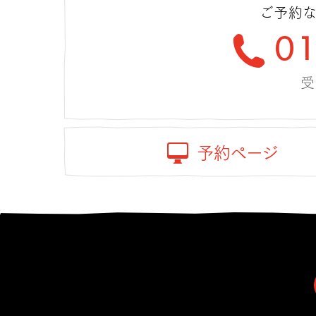
ご予約な
0
受
予約ページ